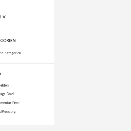
HIV
EGORIEN
ne Kategorien
A
elden
rags-Feed
mentar-Feed
Press.org