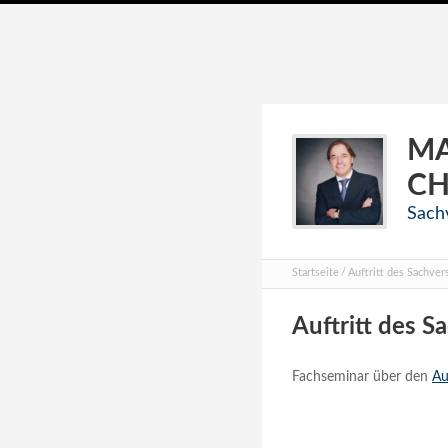
MA
CH
Sach
Startseite
Auftritt des Sachver
Auftritt des S
Fachseminar über den
Au