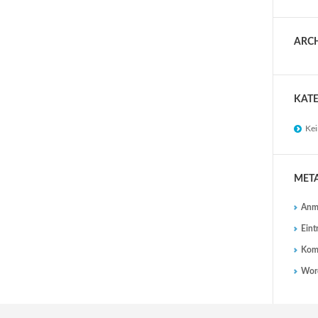
ARC
KAT
Kei
MET
Anm
Eint
Kom
Word